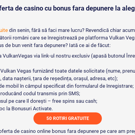
ferta de casino cu bonus fara depunere la aleg
uite
din senin, fără să faci mare lucru? Revendică chiar acu
cătorii români care se înregistrează pe platforma Vulkan Ve
s de bun venit fara depunere? Iată ce ai de făcut:
VulkanVegas via link-ul nostru exclusiv (apasă butonul Înr
 Vulkan Vegas furnizând toate datele solicitate (nume, prenu
data nașterii, țara de reședința, orașul, adresa, etc);
e mobil în câmpul specificat din formularul de înregistrare;
troducând codul transmis prin SMS;
ul pe care îl dorești – free spins sau cash;
joc la Bonusuri Activate.
50 ROTIRI GRATUITE
oferta de casino online bonus fara depunere pe care am pregă