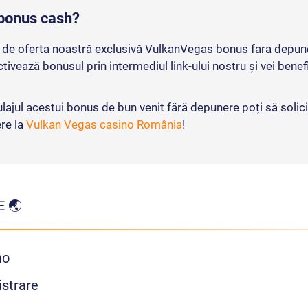
 bonus cash?
ță de oferta noastră exclusivă VulkanVegas bonus fara depune
tivează bonusul prin intermediul link-ului nostru și vei benefi
rulajul acestui bonus de bun venit fără depunere poți să solic
re la
Vulkan Vegas casino România
!
E 🌏
no
istrare