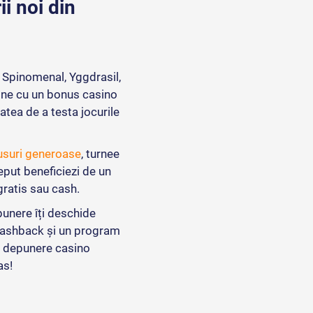
i noi din
 Spinomenal, Yggdrasil,
vine cu un bonus casino
atea de a testa jocurile
suri generoase
, turnee
eput beneficiezi de un
gratis sau cash.
punere îți deschide
 cashback și un program
ra depunere casino
as!