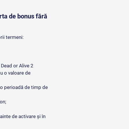
erta de bonus fără
rii termeni:
 Dead or Alive 2
 cu o valoare de
r-o perioadă de timp de
on;
ainte de activare și în