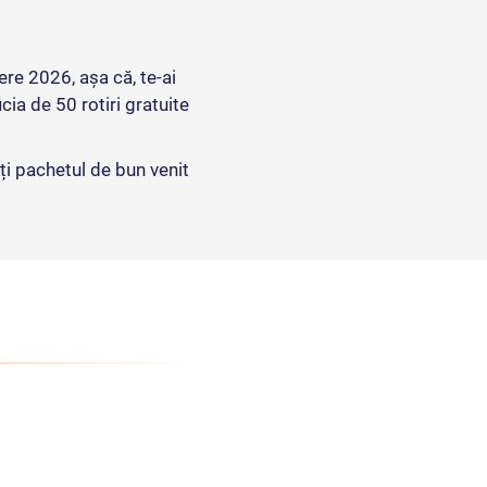
re 2026, așa că, te-ai
cia de 50 rotiri gratuite
iți pachetul de bun venit