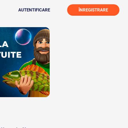
AUTENTIFICARE
ÎNREGISTRARE