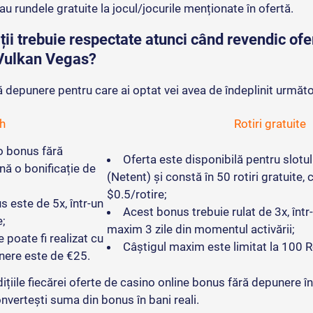
sau rundele gratuite la jocul/jocurile menționate în ofertă.
ții trebuie respectate atunci când revendic of
Vulkan Vegas?
ă depunere pentru care ai optat vei avea de îndeplinit următo
h
Rotiri gratuite
 bonus fără
Oferta este disponibilă pentru slotul
ă o bonificație de
(Netent) și constă în 50 rotiri gratuite,
$0.5/rotire;
s este de 5x, într-un
Acest bonus trebuie rulat de 3x, înt
e;
maxim 3 zile din momentul activării;
poate fi realizat cu
Câștigul maxim este limitat la 100 R
nere este de €25.
ițiile fiecărei oferte de casino online bonus fără depunere în
onvertești suma din bonus în bani reali.