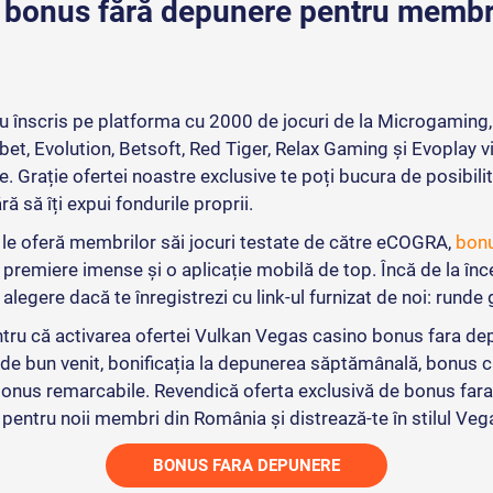
bonus fără depunere pentru membri
 înscris pe platforma cu 2000 de jocuri de la Microgaming,
et, Evolution, Betsoft, Red Tiger, Relax Gaming și Evoplay 
. Grație ofertei noastre exclusive te poți bucura de posibilit
 să îți expui fondurile proprii.
 le oferă membrilor săi jocuri testate de către eCOGRA,
bonu
 premiere imense și o aplicație mobilă de top. Încă de la înc
legere dacă te înregistrezi cu link-ul furnizat de noi: runde 
entru că activarea ofertei Vulkan Vegas casino bonus fara de
 de bun venit, bonificația la depunerea săptămânală, bonus
e bonus remarcabile. Revendică oferta exclusivă de bonus fa
entru noii membri din România și distrează-te în stilul Veg
BONUS FARA DEPUNERE