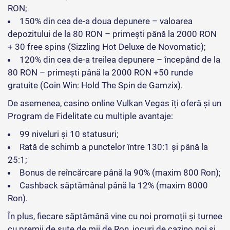
RON;
150% din cea de-a doua depunere – valoarea
depozitului de la 80 RON – primești până la 2000 RON
+ 30 free spins (Sizzling Hot Deluxe de Novomatic);
120% din cea de-a treilea depunere – începând de la
80 RON – primești până la 2000 RON +50 runde
gratuite (Coin Win: Hold The Spin de Gamzix).
De asemenea, casino online Vulkan Vegas îți oferă și un
Program de Fidelitate cu multiple avantaje:
99 niveluri și 10 statusuri;
Rată de schimb a punctelor între 130:1 și până la
25:1;
Bonus de reîncărcare până la 90% (maxim 800 Ron);
Cashback săptămânal până la 12% (maxim 8000
Ron).
În plus, fiecare săptămână vine cu noi promoții și turnee
cu premii de sute de mii de Ron, jocuri de cazino noi și