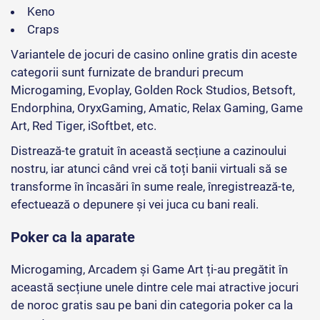
Keno
Craps
Variantele de jocuri de casino online gratis din aceste
categorii sunt furnizate de branduri precum
Microgaming, Evoplay, Golden Rock Studios, Betsoft,
Endorphina, OryxGaming, Amatic, Relax Gaming, Game
Art, Red Tiger, iSoftbet, etc.
Distrează-te gratuit în această secțiune a cazinoului
nostru, iar atunci când vrei că toți banii virtuali să se
transforme în încasări în sume reale, înregistrează-te,
efectuează o depunere și vei juca cu bani reali.
Poker ca la aparate
Microgaming, Arcadem și Game Art ți-au pregătit în
această secțiune unele dintre cele mai atractive jocuri
de noroc gratis sau pe bani din categoria poker ca la