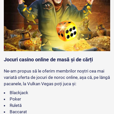
Jocuri casino online de masă și de cărți
Ne-am propus să le oferim membrilor noștri cea mai
variată oferta de jocuri de noroc online, așa că, pe lângă
pacanele, la Vulkan Vegas poți juca și:
Blackjack
Poker
Ruletă
Baccarat