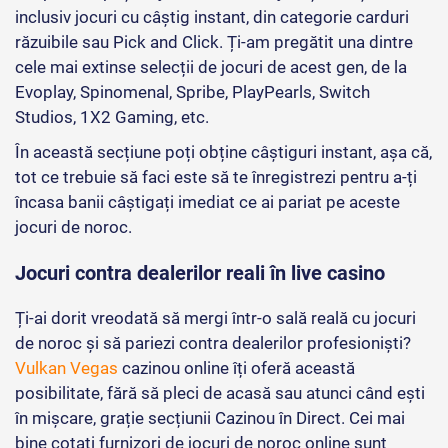
inclusiv jocuri cu câștig instant, din categorie carduri
răzuibile sau Pick and Click. Ți-am pregătit una dintre
cele mai extinse selecții de jocuri de acest gen, de la
Evoplay, Spinomenal, Spribe, PlayPearls, Switch
Studios, 1X2 Gaming, etc.
În această secțiune poți obține câștiguri instant, așa că,
tot ce trebuie să faci este să te înregistrezi pentru a-ți
încasa banii câștigați imediat ce ai pariat pe aceste
jocuri de noroc.
Jocuri contra dealerilor reali în live casino
Ți-ai dorit vreodată să mergi într-o sală reală cu jocuri
de noroc și să pariezi contra dealerilor profesioniști?
Vulkan Vegas
cazinou online îți oferă această
posibilitate, fără să pleci de acasă sau atunci când ești
în mișcare, grație secțiunii Cazinou în Direct. Cei mai
bine cotați furnizori de jocuri de noroc online sunt