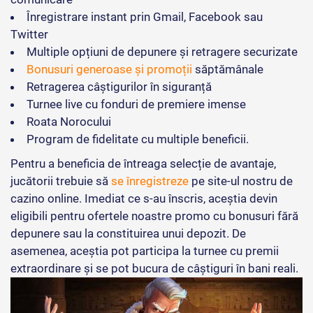
Înregistrare instant prin Gmail, Facebook sau
Twitter
Multiple opțiuni de depunere și retragere securizate
Bonusuri generoase și promoții
săptămânale
Retragerea câștigurilor în siguranță
Turnee live cu fonduri de premiere imense
Roata Norocului
Program de fidelitate cu multiple beneficii.
Pentru a beneficia de întreaga selecție de avantaje,
jucătorii trebuie să
se înregistreze
pe site-ul nostru de
cazino online. Imediat ce s-au înscris, aceștia devin
eligibili pentru ofertele noastre promo cu bonusuri fără
depunere sau la constituirea unui depozit. De
asemenea, aceștia pot participa la turnee cu premii
extraordinare și se pot bucura de câștiguri în bani reali.