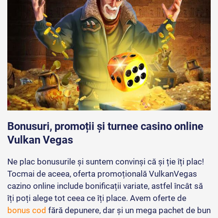
Bonusuri, promoții și turnee casino online
Vulkan Vegas
Ne plac bonusurile și suntem convinși că și ție îți plac!
Tocmai de aceea, oferta promoțională VulkanVegas
cazino online include bonificații variate, astfel încât să
îți poți alege tot ceea ce îți place. Avem oferte de
bonus cod
fără depunere, dar și un mega pachet de bun