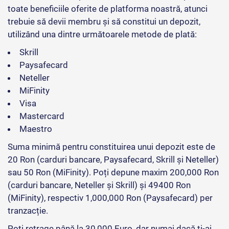
toate beneficiile oferite de platforma noastră, atunci
trebuie să devii membru și să constitui un depozit,
utilizând una dintre următoarele metode de plată:
Skrill
Paysafecard
Neteller
MiFinity
Visa
Mastercard
Maestro
Suma minimă pentru constituirea unui depozit este de
20 Ron (carduri bancare, Paysafecard, Skrill și Neteller)
sau 50 Ron (MiFinity). Poți depune maxim 200,000 Ron
(carduri bancare, Neteller și Skrill) și 49400 Ron
(MiFinity), respectiv 1,000,000 Ron (Paysafecard) per
tranzacție.
Poți retrage până la 30,000 Euro, dar numai dacă ți-ai