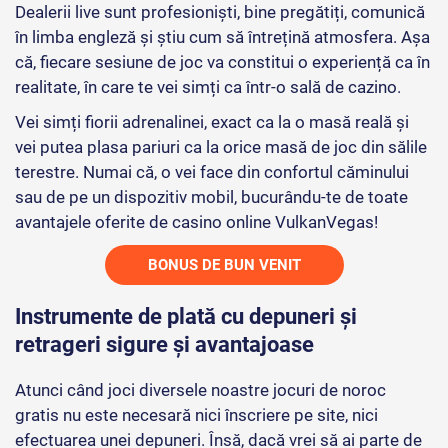
Dealerii live sunt profesioniști, bine pregătiți, comunică
în limba engleză și știu cum să întrețină atmosfera. Așa
că, fiecare sesiune de joc va constitui o experiență ca în
realitate, în care te vei simți ca într-o sală de cazino.
Vei simți fiorii adrenalinei, exact ca la o masă reală și
vei putea plasa pariuri ca la orice masă de joc din sălile
terestre. Numai că, o vei face din confortul căminului
sau de pe un dispozitiv mobil, bucurându-te de toate
avantajele oferite de casino online VulkanVegas!
BONUS DE BUN VENIT
Instrumente de plată cu depuneri și
retrageri sigure și avantajoase
Atunci când joci diversele noastre jocuri de noroc
gratis nu este necesară nici înscriere pe site, nici
efectuarea unei depuneri. Însă, dacă vrei să ai parte de