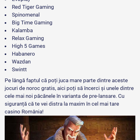
Red Tiger Gaming
Spinomenal
Big Time Gaming
Kalamba
Relax Gaming
High 5 Games
Habanero
Wazdan
Swintt
Pe lângă faptul că poți juca mare parte dintre aceste
jocuri de noroc gratis, aici poți să încerci și unele dintre
cele mai noi păcănele în varianta de pre-lansare. Cu
siguranță că te vei distra la maxim în cel mai tare
casino România!